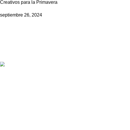
Creativos para la Primavera
septiembre 26, 2024
Empresa líder en soluciones de alto impacto publicitario y
marketing estratégico.
Av. Petit Thouars 4557 of. 04 Miraflores, Lima.
Teléfono: +51 946 016 884
Correo: ventas@promos.com.pe
Publicaciones Recientes