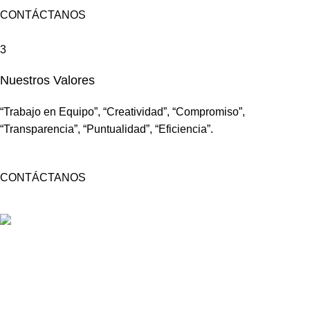
CONTÁCTANOS
3
Nuestros Valores
“Trabajo en Equipo”, “Creatividad”, “Compromiso”,
“Transparencia”, “Puntualidad”, “Eficiencia”.
CONTÁCTANOS
Empresa líder en soluciones de alto impacto publicitario y
marketing estratégico.
Av. Petit Thouars 4557 of. 04 Miraflores, Lima.