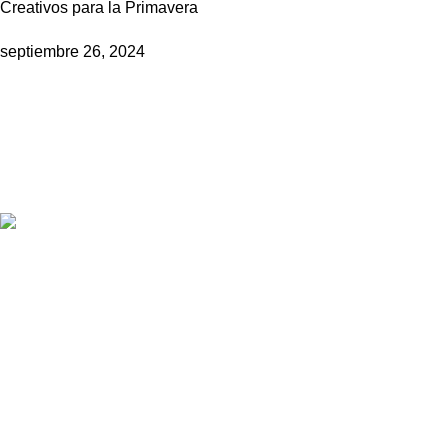
Creativos para la Primavera
septiembre 26, 2024
Empresa líder en soluciones de alto impacto publicitario y
marketing estratégico.
Av. Petit Thouars 4557 of. 04 Miraflores, Lima.
Teléfono: +51 946 016 884
Correo: ventas@promos.com.pe
Publicaciones Recientes