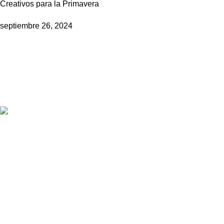
Creativos para la Primavera
septiembre 26, 2024
Empresa líder en soluciones de alto impacto publicitario y
marketing estratégico.
Av. Petit Thouars 4557 of. 04 Miraflores, Lima.
Teléfono: +51 946 016 884
Correo: ventas@promos.com.pe
Publicaciones Recientes